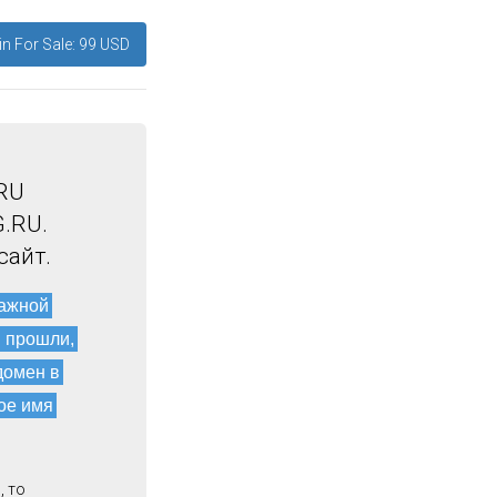
n For Sale: 99 USD
RU
.RU.
сайт.
мажной
и прошли,
домен в
ое имя
, то