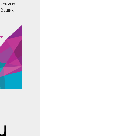
красивых
о Ваших
u