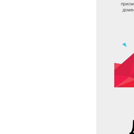
присмо
домен