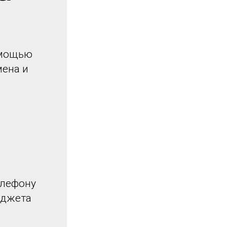
омощью
мена и
елефону
иджета