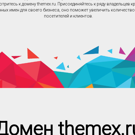
тритесь к домену themex.ru. Присоединяйтесь к ряду владельцев 
ных имен для своего бизнеса, оно поможет увеличить количеств
посетителей и клиентов.
Домен themex.r