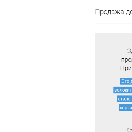
Продажа д
З
про
При
Это 
волокит
стало
корзи
Ес