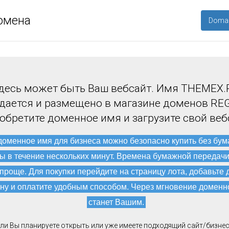
омена
Domai
десь может быть Ваш вебсайт. Имя THEMEX.
дается и размещено в магазине доменов REG
обретите доменное имя и загрузите свой веб
доменное имя для бизнеса можно безопасно купить без бу
ы в течение нескольких минут. Времена бумажной передач
 проще. Для покупки перейдите на страницу лота, добавьте 
ну и оплатите удобным способом. Через мгновение доменн
станет Вашим.
ли Вы планируете открыть или уже имеете подходящий сайт/бизнес