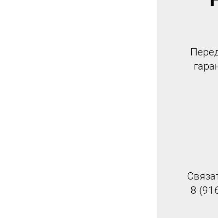
Перед
гара
Связа
8 (91